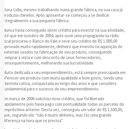
Dona Lidia, mesmo trabalhando numa grande fábrica, na sua casa já
produzia chinelos. Após aposentar-se começou a se dedicar
integralmente a sua pequena fábrica.
Nunca havia conseguido obter crédito para investir na sua atividade,
até que em outubro de 2004, após ouvir uma propaganda na rádio
local procurou o Banco do Vale e teve seu crédito de R$ 1.000,00
aprovado muito rapidamente, dinheiro que investiu na aquisição de
materiais usados na fabricação de seu produto, conseguindo
comprar à vista e com desconto de seus fornecedores,
consequentemente, melhorando sua lucratividade.
Muito dedicada a seu empreendimento, está sempre preocupada em
oferecer um produto com muita qualidade e bom gosto, tendo uma
clientela cativa, conquistada ao longo dos anos e que considera
fundamental para o sucesso do seu empreendimento.
Em março de 2006 solicitou novo crédito, que foi liberado
rapidamente pois havia pago com pontualidade todas as parcelas do
empréstimo anterior. Desta vez, conseguiu um valor de R$ 1.500,00,
que, segundo ela: “não é muito dinheiro, mas faz uma grande
diferença na hora que se precisa”.