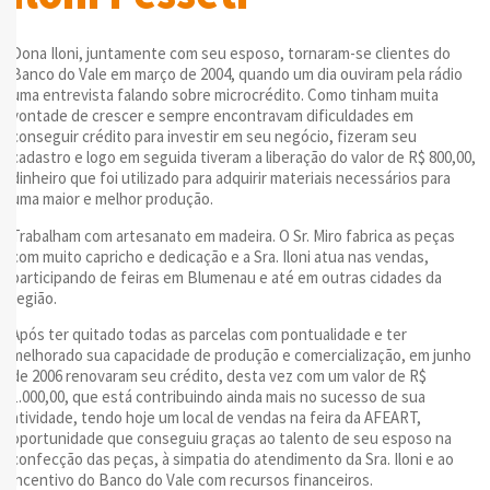
Dona Iloni, juntamente com seu esposo, tornaram-se clientes do
Banco do Vale em março de 2004, quando um dia ouviram pela rádio
uma entrevista falando sobre microcrédito. Como tinham muita
vontade de crescer e sempre encontravam dificuldades em
conseguir crédito para investir em seu negócio, fizeram seu
cadastro e logo em seguida tiveram a liberação do valor de R$ 800,00,
dinheiro que foi utilizado para adquirir materiais necessários para
uma maior e melhor produção.
Trabalham com artesanato em madeira. O Sr. Miro fabrica as peças
com muito capricho e dedicação e a Sra. Iloni atua nas vendas,
participando de feiras em Blumenau e até em outras cidades da
região.
Após ter quitado todas as parcelas com pontualidade e ter
melhorado sua capacidade de produção e comercialização, em junho
de 2006 renovaram seu crédito, desta vez com um valor de R$
1.000,00, que está contribuindo ainda mais no sucesso de sua
atividade, tendo hoje um local de vendas na feira da AFEART,
oportunidade que conseguiu graças ao talento de seu esposo na
confecção das peças, à simpatia do atendimento da Sra. Iloni e ao
incentivo do Banco do Vale com recursos financeiros.