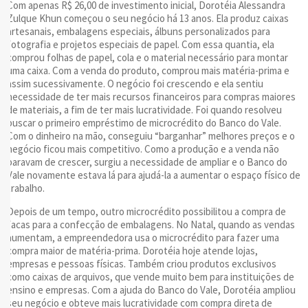
Com apenas R$ 26,00 de investimento inicial, Dorotéia Alessandra
Zulque Khun começou o seu negócio há 13 anos. Ela produz caixas
artesanais, embalagens especiais, álbuns personalizados para
fotografia e projetos especiais de papel. Co
m essa quantia, ela
comprou folhas de papel, cola e o material necessário para montar
uma caixa. Com a venda do produto, comprou mais matéria-prima e
assim sucessivamente. O negócio foi crescendo e ela sentiu
necessidade de ter mais recursos financeiros para compras maiores
de materiais, a fim de ter mais lucratividade. Foi quando resolveu
buscar o primeiro empréstimo de microcrédito do Banco do Vale.
Com o dinheiro na mão, conseguiu “barganhar” melhores preços e o
negócio ficou mais competitivo. Como a produção e a venda não
paravam de crescer, surgiu a necessidade de ampliar e o Banco do
Vale novamente estava lá para ajudá-la a aumentar o espaço físico de
trabalho.
Depois de um tempo, outro microcrédito possibilitou a compra de
facas para a confecção de embalagens. No Natal, quando as vendas
aumentam, a empreendedora usa o microcrédito para fazer uma
compra maior de matéria-prima. Dorotéia hoje atende lojas,
empresas e pessoas físicas. Também criou produtos exclusivos
como caixas de arquivos, que vende muito bem para instituições de
ensino e empresas. Com a ajuda do Banco do Vale, Dorotéia ampliou
seu negócio e obteve mais lucratividade com compra direta de