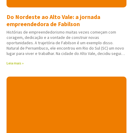
Do Nordeste ao Alto Vale: a jornada
empreendedora de Fabilson
Histórias de empreendedorismo muitas vezes começam com
coragem, dedicação e a vontade de construir novas
oportunidades. A trajetória de Fabilson é um exemplo disso.
Natural de Pernambuco, ele encontrou em Rio do Sul (SC) um novo
lugar para viver e trabalhar. Na cidade do Alto Vale, decidiu seguir
atuando em
Leia mais »