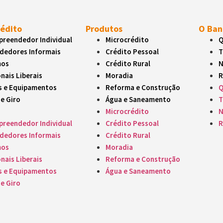
rédito
Produtos
O Ban
reendedor Individual
Microcrédito
Q
dedores Informais
Crédito Pessoal
T
mos
Crédito Rural
N
nais Liberais
Moradia
R
s e Equipamentos
Reforma e Construção
Q
de Giro
Água e Saneamento
T
Microcrédito
N
reendedor Individual
Crédito Pessoal
R
dedores Informais
Crédito Rural
mos
Moradia
nais Liberais
Reforma e Construção
s e Equipamentos
Água e Saneamento
de Giro