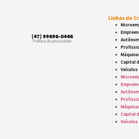
Linhas de C
Microemp
Empreen
(47) 99696-0446
Autôno
Política de privacidade
Profissio
Máquina
Capital 
Veículos
Microemp
Empreen
Autôno
Profissio
Máquina
Capital 
Veículos