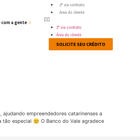
2ª via contrato
Área do cliente
e com a gente
2ª via contrato
Área do cliente
SOLICITE SEU CRÉDITO
ão, ajudando empreendedores catarinenses a
a tão especial 😊 O Banco do Vale agradece