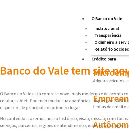
O Banco do Vale
Institucional
Transparência
O dinheiro a servi
Relatório Socioe
Crédito para
Banco do Vale tem site no
Microemp
Adquira veículos, 
O Banco do Vale está com site novo, mais moderno e de acordo com
Empreend
celular, tablet. Podendo mudar sua aparência e disposição com b
Linhas de crédito
o que tem de principal em primeiro lugar.
No conteúdo trazemos nosso histórico, visão, missão, com todas a
Autônom
serviços, parceiros, regiões de atendimento, endereço das agênc