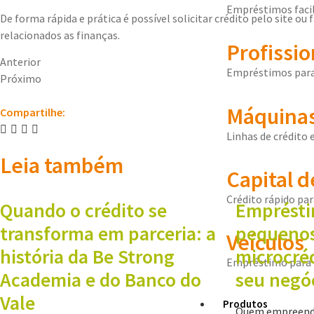
Empréstimos facil
De forma rápida e prática é possível solicitar crédito pelo site 
relacionados as finanças.
Profissio
Anterior
Empréstimos para 
Próximo
Máquinas
Compartilhe:
Linhas de crédito 
Leia também
Capital d
Crédito rápido pa
Quando o crédito se
Emprésti
transforma em parceria: a
pequenos
Veículos
história da Be Strong
microcré
Empréstimo para 
Academia e do Banco do
seu negóc
Vale
Produtos
Quem empreende