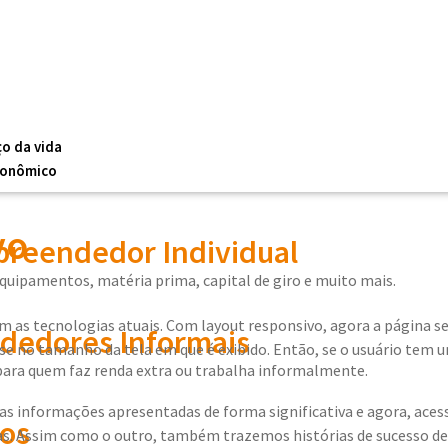
ço da vida
conômico
vo
reendedor Individual
equipamentos, matéria prima, capital de giro e muito mais.
 as tecnologias atuais. Com layout responsivo, agora a página se
edores Informais
ase no tamanho da tela em que é exibido. Então, se o usuário tem
 para quem faz renda extra ou trabalha informalmente.
s informações apresentadas de forma significativa e agora, acess
os
ias. Assim como o outro, também trazemos histórias de sucesso de