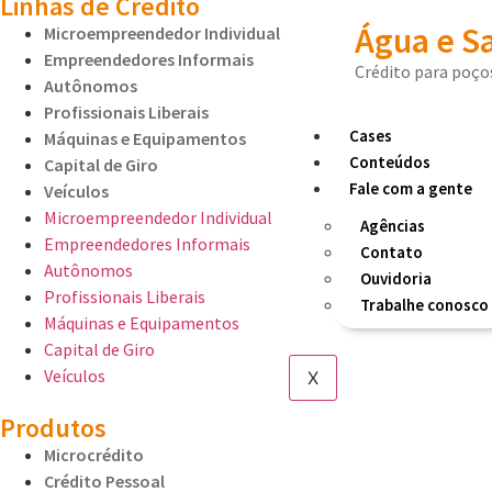
Linhas de Crédito
Água e 
Microempreendedor Individual
Empreendedores Informais
Crédito para poços
Autônomos
Profissionais Liberais
Cases
Máquinas e Equipamentos
Conteúdos
Capital de Giro
Fale com a gente
Veículos
Microempreendedor Individual
Agências
Empreendedores Informais
Contato
Autônomos
Ouvidoria
Profissionais Liberais
Trabalhe conosco
Máquinas e Equipamentos
Capital de Giro
Veículos
X
Produtos
Microcrédito
Crédito Pessoal