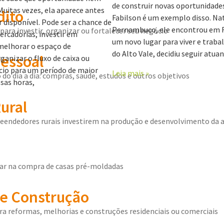
de construir novas oportunidades.
uitas vezes, ela aparece antes
dito
Fabilson é um exemplo disso. Nat
r disponível. Pode ser a chance de
Pernambuco, ele encontrou em Ri
para investir, organizar ou fortalecer seu negócio
rcadorias, investir em
um novo lugar para viver e trabal
melhorar o espaço de
do Alto Vale, decidiu seguir atu
Pessoal
anizar o fluxo de caixa ou
cio para um período de maior
Leia mais »
 do dia a dia: compras, saúde, estudos e outros objetivos
sas horas,
ural
eendedores rurais investirem na produção e desenvolvimento da a
liar na compra de casas pré-moldadas
e Construção
a reformas, melhorias e construções residenciais ou comerciais