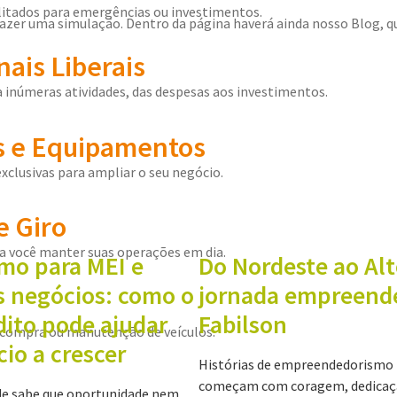
itados para emergências ou investimentos.
ou fazer uma simulação. Dentro da página haverá ainda nosso Blog,
nais Liberais
inúmeras atividades, das despesas aos investimentos.
 e Equipamentos
exclusivas para ampliar o seu negócio.
e Giro
ra você manter suas operações em dia.
mo para MEI e
Do Nordeste ao Alt
 negócios: como o
jornada empreend
dito pode ajudar
Fabilson
compra ou manutenção de veículos.
io a crescer
Histórias de empreendedorismo 
começam com coragem, dedicaçã
 sabe que oportunidade nem