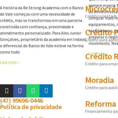
sempre espera. M
Microcré
A história da Be Strong Academia com o Banco
do dinheiro esta
do Vale começou com uma necessidade de
Crédito orientado 
comprar mais me
crédito, mas se transformou em uma parceria
equipamentos, 
construída com confiança, proximidade e
Crédito 
atendimento, org
atendimento personalizado. Para Alex Junior
preparar o negó
Gonçalves, proprietário da academia em Indaial,
Crédito para apoio
movimento. Nes
o diferencial do Banco do Vale esteve na forma
como todo
Leia mais »
Crédito R
Leia mais »
Crédito para empr
Moradia
Crédito para auxi
(47) 99696-0446
Reforma 
Política de privacidade
Financiamento par