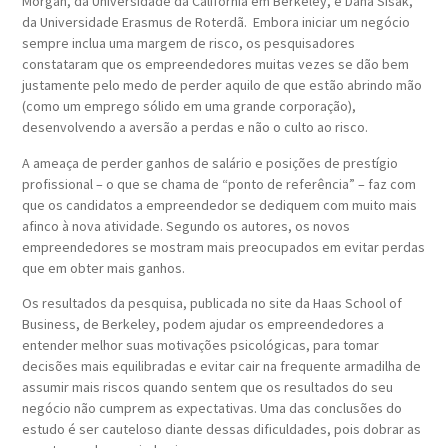
Morgan, da Universidade da Califórnia em Berkeley, e Dana Sisak,
da Universidade Erasmus de Roterdã. Embora iniciar um negócio
sempre inclua uma margem de risco, os pesquisadores
constataram que os empreendedores muitas vezes se dão bem
justamente pelo medo de perder aquilo de que estão abrindo mão
(como um emprego sólido em uma grande corporação),
desenvolvendo a aversão a perdas e não o culto ao risco.
A ameaça de perder ganhos de salário e posições de prestígio
profissional – o que se chama de “ponto de referência” – faz com
que os candidatos a empreendedor se dediquem com muito mais
afinco à nova atividade. Segundo os autores, os novos
empreendedores se mostram mais preocupados em evitar perdas
que em obter mais ganhos.
Os resultados da pesquisa, publicada no site da Haas School of
Business, de Berkeley, podem ajudar os empreendedores a
entender melhor suas motivações psicológicas, para tomar
decisões mais equilibradas e evitar cair na frequente armadilha de
assumir mais riscos quando sentem que os resultados do seu
negócio não cumprem as expectativas. Uma das conclusões do
estudo é ser cauteloso diante dessas dificuldades, pois dobrar as