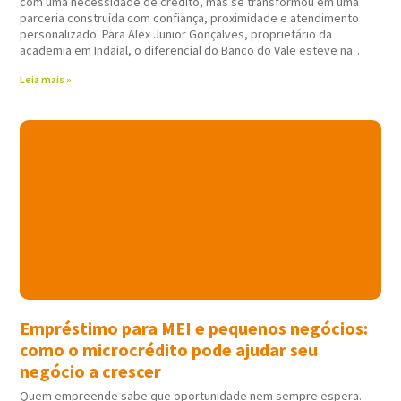
com uma necessidade de crédito, mas se transformou em uma
parceria construída com confiança, proximidade e atendimento
personalizado. Para Alex Junior Gonçalves, proprietário da
academia em Indaial, o diferencial do Banco do Vale esteve na
forma como todo
Leia mais »
Empréstimo para MEI e pequenos negócios:
como o microcrédito pode ajudar seu
negócio a crescer
Quem empreende sabe que oportunidade nem sempre espera.