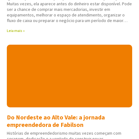
Muitas vezes, ela aparece antes do dinheiro estar disponível. Pode
ser a chance de comprar mais mercadorias, investir em
equipamentos, melhorar o espaço de atendimento, organizar o
fluxo de caixa ou preparar o negócio para um período de maior
movimento. Nessas horas,
Leia mais »
Do Nordeste ao Alto Vale: a jornada
empreendedora de Fabilson
Histórias de empreendedorismo muitas vezes começam com
coragem, dedicação e a vontade de construir novas