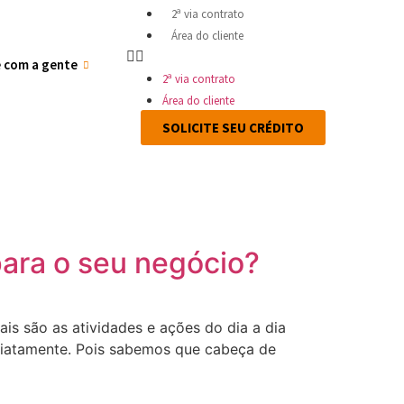
2ª via contrato
Área do cliente
e com a gente
2ª via contrato
Área do cliente
SOLICITE SEU CRÉDITO
para o seu negócio?
s são as atividades e ações do dia a dia
ediatamente. Pois sabemos que cabeça de