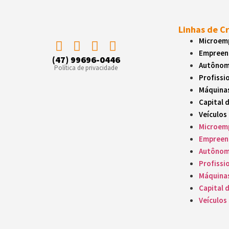
Empréstimos facil
Linhas de C
Profissio
Microemp
Empréstimos para 
Empreen
(47) 99696-0446
Autôno
Política de privacidade
Profissio
Máquinas
Máquina
Linhas de crédito 
Capital 
Veículos
Capital d
Microemp
Empreen
Crédito rápido pa
Autôno
Profissio
Veículos
Máquina
Capital 
Empréstimo para 
Veículos
Produtos