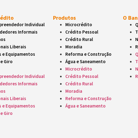
itados para emergências ou investimentos.
rédito
Produtos
O Ban
nais Liberais
reendedor Individual
Microcrédito
Q
inúmeras atividades, das despesas aos investimentos.
dedores Informais
Crédito Pessoal
T
mos
Crédito Rural
N
nais Liberais
Moradia
R
 e Equipamentos
s e Equipamentos
Reforma e Construção
Q
exclusivas para ampliar o seu negócio.
de Giro
Água e Saneamento
T
Microcrédito
N
e Giro
reendedor Individual
Crédito Pessoal
R
dedores Informais
Crédito Rural
ra você manter suas operações em dia.
mos
Moradia
nais Liberais
Reforma e Construção
s e Equipamentos
Água e Saneamento
de Giro
compra ou manutenção de veículos.