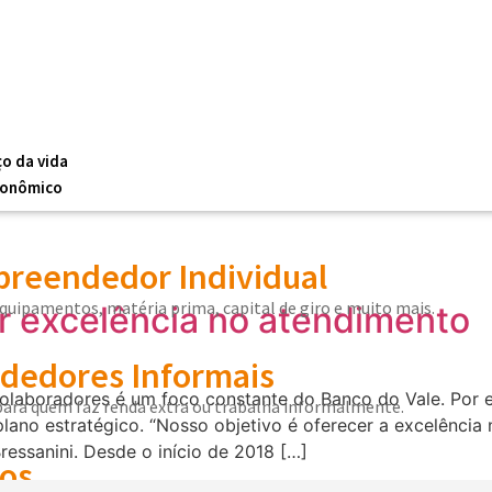
ço da vida
conômico
reendedor Individual
equipamentos, matéria prima, capital de giro e muito mais.
r excelência no atendimento
edores Informais
laboradores é um foco constante do Banco do Vale. Por e
 para quem faz renda extra ou trabalha informalmente.
ano estratégico. “Nosso objetivo é oferecer a excelência n
ressanini. Desde o início de 2018 […]
os