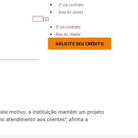
2ª via contrato
Área do cliente
2ª via contrato
Área do cliente
SOLICITE SEU CRÉDITO
ste motivo, a instituição mantém um projeto
o atendimento aos clientes”, afirma a