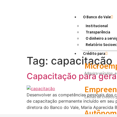
O Banco do Vale
Institucional
Transparência
O dinheiro a servi
Relatório Socioe
Crédito para
Tag:
capacitação
Microemp
Adquira veículos, 
Capacitação para gera
Empreend
Desenvolver as competências pessoais dos co
Linhas de crédito
de capacitação permanente incluído em seu pl
diretora do Banco do Vale, Maria Aparecida B
Autônom