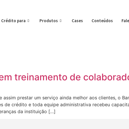
Crédito para
Produtos
Cases
Conteúdos
Fal
 em treinamento de colaborad
e assim prestar um serviço ainda melhor aos clientes, o Ba
tes de crédito e toda equipe administrativa recebeu capac
eranças da instituição […]