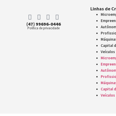
Linhas de C
Microemp
Empreen
(47) 99696-0446
Autôno
Política de privacidade
Profissio
Máquina
Capital 
Veículos
Microemp
Empreen
Autôno
Profissio
Máquina
Capital 
Veículos