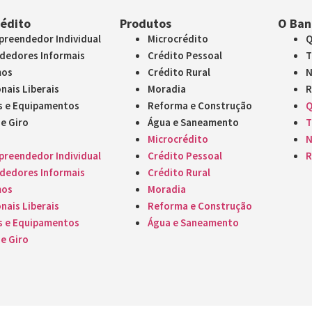
rédito
Produtos
O Ban
reendedor Individual
Microcrédito
Q
dedores Informais
Crédito Pessoal
T
mos
Crédito Rural
N
nais Liberais
Moradia
R
s e Equipamentos
Reforma e Construção
Q
de Giro
Água e Saneamento
T
Microcrédito
N
reendedor Individual
Crédito Pessoal
R
dedores Informais
Crédito Rural
mos
Moradia
nais Liberais
Reforma e Construção
s e Equipamentos
Água e Saneamento
de Giro