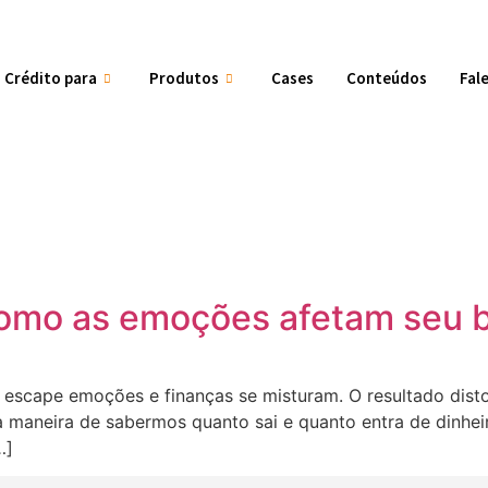
Crédito para
Produtos
Cases
Conteúdos
Fal
como as emoções afetam seu 
cape emoções e finanças se misturam. O resultado disto 
a maneira de sabermos quanto sai e quanto entra de dinhei
…]