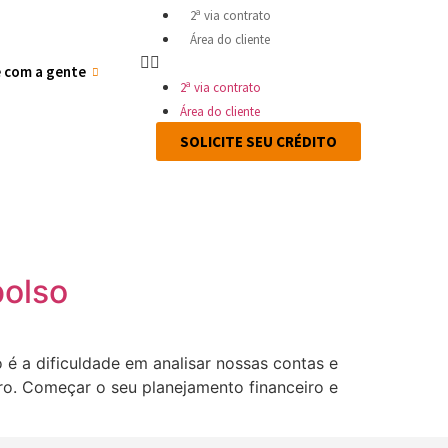
2ª via contrato
Área do cliente
e com a gente
2ª via contrato
Área do cliente
SOLICITE SEU CRÉDITO
bolso
é a dificuldade em analisar nossas contas e
ro. Começar o seu planejamento financeiro e