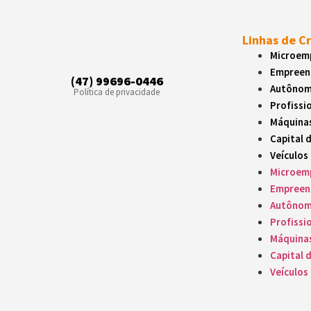
Linhas de C
Microemp
Empreen
(47) 99696-0446
Autôno
Política de privacidade
Profissio
Máquina
Capital 
Veículos
Microemp
Empreen
Autôno
Profissio
Máquina
Capital 
Veículos