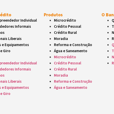
rédito
Produtos
O Ban
reendedor Individual
Microcrédito
Q
dedores Informais
Crédito Pessoal
T
mos
Crédito Rural
N
nais Liberais
Moradia
R
s e Equipamentos
Reforma e Construção
Q
de Giro
Água e Saneamento
T
Microcrédito
N
reendedor Individual
Crédito Pessoal
R
dedores Informais
Crédito Rural
mos
Moradia
nais Liberais
Reforma e Construção
s e Equipamentos
Água e Saneamento
de Giro