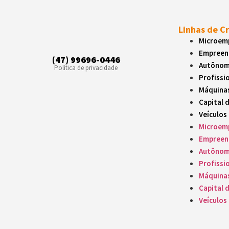
Empréstimos facil
Linhas de C
Profissio
Microemp
Empréstimos para 
Empreen
(47) 99696-0446
Autôno
Política de privacidade
Profissio
Máquinas
Máquina
Linhas de crédito 
Capital 
Veículos
Capital d
Microemp
Empreen
Crédito rápido pa
Autôno
Profissio
Veículos
Máquina
Capital 
Empréstimo para 
Veículos
Produtos