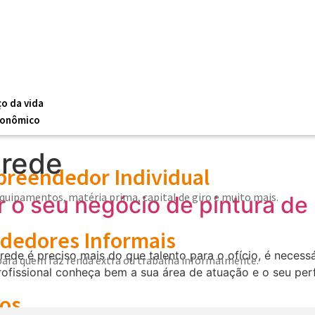
ço da vida
conômico
arede
reendedor Individual
equipamentos, matéria prima, capital de giro e muito mais.
 o seu negócio de pintura de
edores Informais
arede é preciso mais do que talento para o ofício, é nece
 para quem faz renda extra ou trabalha informalmente.
rofissional conheça bem a sua área de atuação e o seu perf
os