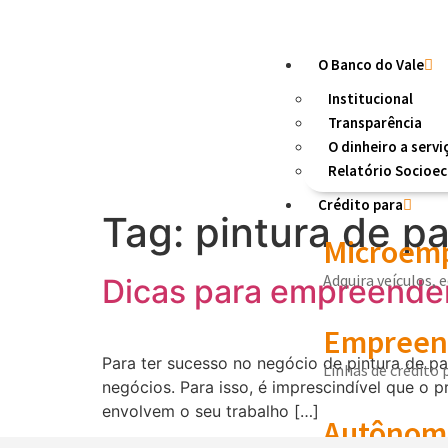
O Banco do Vale
Institucional
Transparência
O dinheiro a servi
Relatório Socioe
Crédito para
Tag:
pintura de p
Microemp
Adquira veículos, 
Dicas para empreender
Empreend
Para ter sucesso no negócio de pintura de p
Linhas de crédito
negócios. Para isso, é imprescindível que o p
envolvem o seu trabalho […]
Autônom