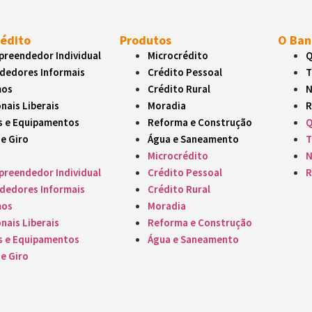
itados para emergências ou investimentos.
rédito
Produtos
O Ban
nais Liberais
reendedor Individual
Microcrédito
Q
inúmeras atividades, das despesas aos investimentos.
dedores Informais
Crédito Pessoal
T
mos
Crédito Rural
N
nais Liberais
Moradia
R
 e Equipamentos
s e Equipamentos
Reforma e Construção
Q
exclusivas para ampliar o seu negócio.
de Giro
Água e Saneamento
T
Microcrédito
N
e Giro
reendedor Individual
Crédito Pessoal
R
dedores Informais
Crédito Rural
ra você manter suas operações em dia.
mos
Moradia
nais Liberais
Reforma e Construção
s e Equipamentos
Água e Saneamento
de Giro
compra ou manutenção de veículos.