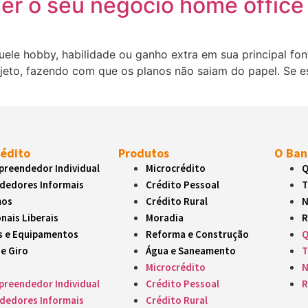
er o seu negócio home office
ele hobby, habilidade ou ganho extra em sua principal fon
ojeto, fazendo com que os planos não saiam do papel. Se e
rédito
Produtos
O Ban
reendedor Individual
Microcrédito
Q
dedores Informais
Crédito Pessoal
T
mos
Crédito Rural
N
nais Liberais
Moradia
R
s e Equipamentos
Reforma e Construção
Q
de Giro
Água e Saneamento
T
Microcrédito
N
reendedor Individual
Crédito Pessoal
R
dedores Informais
Crédito Rural