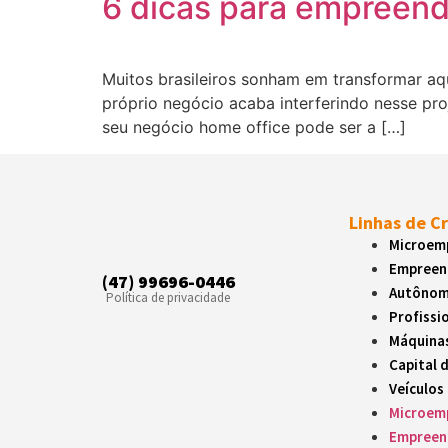
6 dicas para empreend
Muitos brasileiros sonham em transformar aqu
próprio negócio acaba interferindo nesse pr
seu negócio home office pode ser a […]
Linhas de C
Microemp
Empreen
(47) 99696-0446
Autôno
Política de privacidade
Profissio
Máquina
Capital 
Veículos
Microemp
Empreen