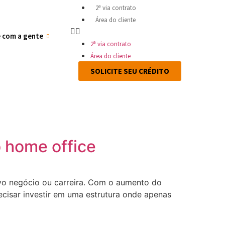
2ª via contrato
Área do cliente
e com a gente
2ª via contrato
Área do cliente
SOLICITE SEU CRÉDITO
 home office
o negócio ou carreira. Com o aumento do
cisar investir em uma estrutura onde apenas