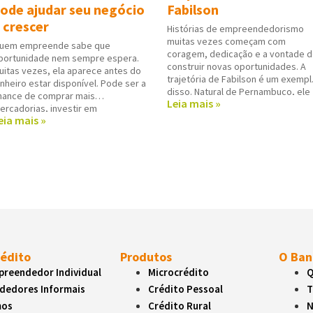
ode ajudar seu negócio
Fabilson
 crescer
Histórias de empreendedorismo
muitas vezes começam com
uem empreende sabe que
coragem, dedicação e a vontade 
portunidade nem sempre espera.
construir novas oportunidades. A
uitas vezes, ela aparece antes do
trajetória de Fabilson é um exempl
inheiro estar disponível. Pode ser a
disso. Natural de Pernambuco, ele
hance de comprar mais
Leia mais »
encontrou em Rio do Sul (SC) um
ercadorias, investir em
novo lugar para viver e trabalhar. N
eia mais »
quipamentos, melhorar o espaço
cidade do Alto Vale, decidiu seguir
e atendimento, organizar o fluxo
atuando em
e caixa ou preparar o negócio para
m período de maior movimento.
essas horas,
rédito
Produtos
O Ban
reendedor Individual
Microcrédito
Q
dedores Informais
Crédito Pessoal
T
mos
Crédito Rural
N