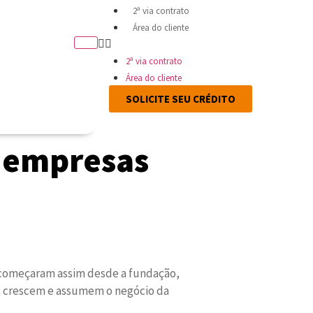
2ª via contrato
Área do cliente
2ª via contrato
Área do cliente
SOLICITE SEU CRÉDITO
s empresas
 começaram assim desde a fundação,
os crescem e assumem o negócio da