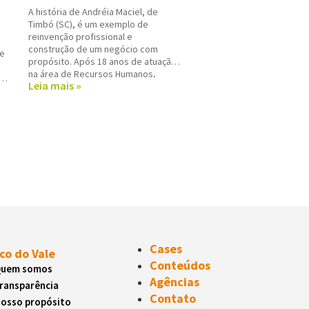
A história de Andréia Maciel, de
Timbó (SC), é um exemplo de
reinvenção profissional e
construção de um negócio com
de
propósito. Após 18 anos de atuação
na área de Recursos Humanos,
o
Leia mais »
Andréia decidiu mudar de carreira e,
em 2015, ingressou como
consultora de beleza independente
a
da Mary Kay. Foi nesse
Cases
co do Vale
Conteúdos
uem somos
Agências
ransparência
Contato
osso propósito