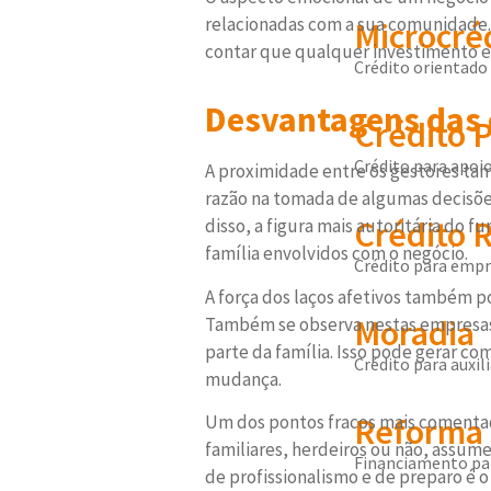
relacionadas com a sua comunidade.
Microcré
contar que qualquer investimento e
Crédito orientado 
Desvantagens das 
Crédito 
Crédito para apoio
A proximidade entre os gestores t
razão na tomada de algumas decisões
Crédito R
disso, a figura mais autoritária d
família envolvidos com o negócio.
Crédito para empr
A força dos laços afetivos também 
Moradia
Também se observa nestas empresas
parte da família. Isso pode gerar c
Crédito para auxi
mudança.
Um dos pontos fracos mais comentado
Reforma 
familiares, herdeiros ou não, assum
Financiamento par
de profissionalismo e de preparo é 