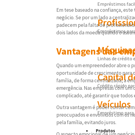
Empréstimos facil
Em tese baseado na confiança, este
negócio. Se por um lado a centraliz
Profissio
padecem pela falta de profissionali
Empréstimos para 
dois lados da moeda quando o assunt
Máquinas
Vantagens das emp
Linhas de crédito 
Quando um empreendedor abre o próp
oportunidade de crescimento para ou
Capital d
família, de forma centralizada, a e
Crédito rápido pa
emergência. Nas empresas com um c
complicado, até garantir que todos
Veículos
Outra vantagem é poder contar com 
Empréstimo para 
preocupados e envolvidos com os ne
pela família, evitando juros.
Produtos
O aspecto emocional de um negócio 