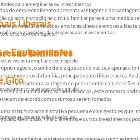
itados para emergências ou investimentos.
 tipo de empreendimento apresenta vantagens e desvantagens
ação da administração no círculo familiar parece uma medida s
nais Liberais
smo e por misturar relações emotivas alheias à empresa. Neste
inúmeras atividades, das despesas aos investimentos.
o é este tipo de negócio.
 e Equipamentos
resas familiares
exclusivas para ampliar o seu negócio.
rio negócio, o sonho dele é que aquilo não seja apenas a fo
tros membros da família, principalmente filhos e netos. Ao di
e Giro
mpresa familiar tem a vantagem de poder contar com decisões m
ra você manter suas operações em dia.
onselho ou um número variado de sócios, este processo pode
 estejam de acordo com os rumos a serem tomados.
uma estrutura administrativa pequena e com gestores que, n
compra ou manutenção de veículos.
gócios. Além disso, financiamentos e outros investimentos po
familiar também é vantajoso principalmente quando estamos f