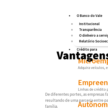
O Banco do Vale
Institucional
Transparência
O dinheiro a servi
Relatório Socioe
Crédito para
Vantagens
Microemp
Adquira veículos, 
Empreend
Linhas de crédito
De diferentes portes, as empresas 
resultando de uma parceria entre p
Autônom
família.