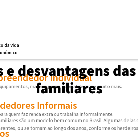
ço da vida
conômico
 e desvantagens da
reendedor Individual
familiares
equipamentos, matéria prima, capital de giro e muito mais.
edores Informais
 para quem faz renda extra ou trabalha informalmente.
familiares são um modelo bem comum no Brasil. Algumas delas
arentes, ou se tornam ao longo dos anos, conforme os herdeir
os