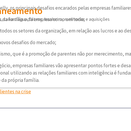
ly, os principais desafios encarados pelas empresas familiares
Saneamento
, caixa d’água, filtros, banheiro, melhorias e aquisições
es da família e da empresa como um todo;
m todos os setores da organização, em relação aos lucros e ao 
novos desafios do mercado;
ismo, que é a promoção de parentes não por merecimento, mas 
io, empresas familiares vão apresentar pontos fortes e desaf
cional utilizando as relações familiares com inteligência é fun
 da própria família.
lientes na crise