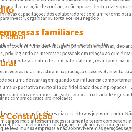
 Há melhor relação de confiança não apenas dentro da empres
dito
m novas capacitações dos colaboradores será um retorno para 
para investir, organizar ou fortalecer seu negócio
empresas familiares
Pessoal
 do dia a dia: compras, saúde, estudos e outros objetivos
ambém pode ser uma desvantagem para estas empresas, deixan
, privilegiando os interesses pessoais em relação ao que é ma
ural
o fundador pode se confundir com paternalismo, resultando na
eendedores rurais investirem na produção e desenvolvimento da a
pode ser uma desvantagem quando ela influencia comportament
 uma expectativa muito alta de fidelidade dos empregados –
omportamentos de submissão, sufocando a criatividade e gerando
liar na compra de casas pré-moldadas
s de empresas familiares diz respeito aos jogos de poder. Não
e Construção
em cargos mais altos sem necessariamente terem competência ad
a reformas, melhorias e construções residenciais ou comerciais
o que leva muitas empresas a não sobreviverem às gerações seg