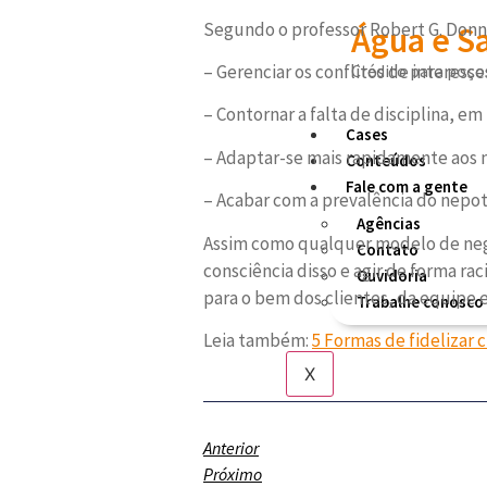
Segundo o professor Robert G. Donnel
Água e 
Crédito para poços
– Gerenciar os conflitos de interess
– Contornar a falta de disciplina, e
Cases
– Adaptar-se mais rapidamente aos 
Conteúdos
Fale com a gente
– Acabar com a prevalência do nepot
Agências
Assim como qualquer modelo de negóc
Contato
consciência disso e agir de forma ra
Ouvidoria
para o bem dos clientes, da equipe e
Trabalhe conosco
Leia também:
5 Formas de fidelizar c
X
Anterior
Próximo