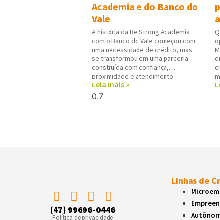
Academia e do Banco do
p
Vale
a
A história da Be Strong Academia
Q
com o Banco do Vale começou com
o
uma necessidade de crédito, mas
M
se transformou em uma parceria
d
construída com confiança,
c
proximidade e atendimento
m
Leia mais »
L
personalizado. Para Alex Junior
e
Gonçalves, proprietário da
d
academia em Indaial, o diferencial
d
do Banco do Vale esteve na forma
u
como todo
N
Linhas de C
Microemp
Empreen
(47) 99696-0446
Autôno
Política de privacidade