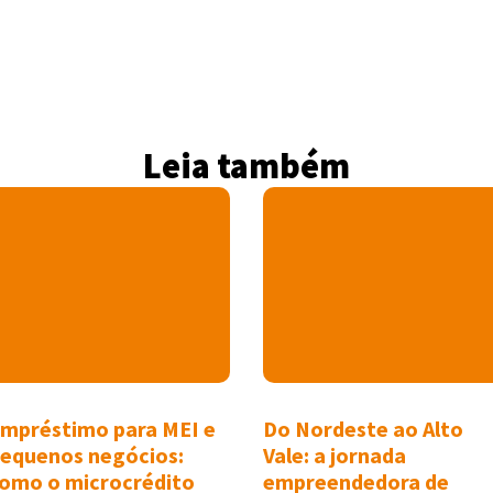
Leia também
mpréstimo para MEI e
Do Nordeste ao Alto
equenos negócios:
Vale: a jornada
omo o microcrédito
empreendedora de