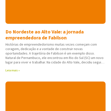
Do Nordeste ao Alto Vale: a jornada
empreendedora de Fabilson
Histórias de empreendedorismo muitas vezes começam com
coragem, dedicação e a vontade de construir novas
oportunidades. A trajetória de Fabilson é um exemplo disso.
Natural de Pernambuco, ele encontrou em Rio do Sul (SC) um novo
lugar para viver e trabalhar. Na cidade do Alto Vale, decidiu seguir
atuando em
Leia mais »