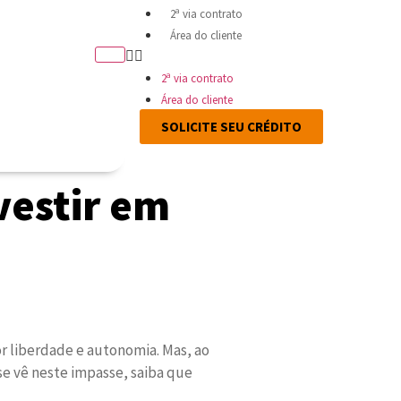
2ª via contrato
Área do cliente
2ª via contrato
Área do cliente
SOLICITE SEU CRÉDITO
vestir em
or liberdade e autonomia. Mas, ao
 vê neste impasse, saiba que