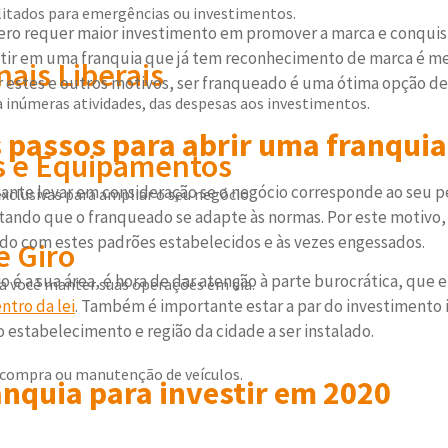
itados para emergências ou investimentos.
zero requer maior investimento em promover a marca e conquist
vestir em uma franquia que já tem reconhecimento de marca é m
nais Liberais
or estes e outros motivos, ser franqueado é uma ótima opção 
inúmeras atividades, das despesas aos investimentos.
 passos para abrir uma franquia
 e Equipamentos
ante levar em consideração se o negócio corresponde ao seu per
exclusivas para ampliar o seu negócio.
tando que o franqueado se adapte às normas. Por este motivo, 
do com estes padrões estabelecidos e às vezes engessados.
e Giro
o é a sua área, é hora de dar atenção à parte burocrática, que 
ra você manter suas operações em dia.
ntro da lei
. Também é importante estar a par do investimento i
estabelecimento e região da cidade a ser instalado.
compra ou manutenção de veículos.
anquia
para investir em 2020