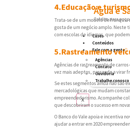
4.Educação e turism
Água e 
Crédito para poços
Trata-se de um modelo de franquia 
gosta de um negócio amplo. Neste ti
com escolas de idiomas, que podem a
Cases
Conteúdos
5.Rastreamento veic
Fale com a gente
Agências
Agências de rastreamento de carros
Contato
vez mais adeptos, passando a virar 
Ouvidoria
Trabalhe conosco
Se estes segmentos ainda não são e
mercadológicas que mudam constante
empreendedorismo. Acompanhe coluni
X
que descobriram o sucesso em novas
O Banco do Vale apoia e incentiva n
ajudar a entrar em 2020 empreende