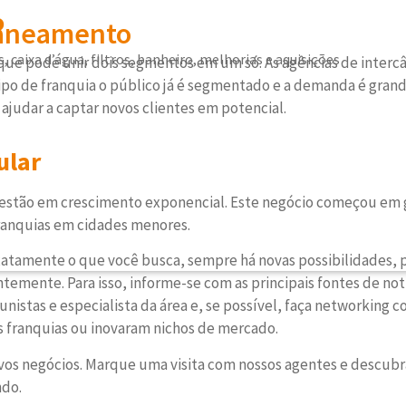
o
Saneamento
, caixa d’água, filtros, banheiro, melhorias e aquisições
que pode unir dois segmentos em um só. As agências de interc
po de franquia o público já é segmentado e a demanda é grande
judar a captar novos clientes em potencial.
ular
 estão em crescimento exponencial. Este negócio começou em
franquias em cidades menores.
xatamente o que você busca, sempre há novas possibilidades, 
mente. Para isso, informe-se com as principais fontes de not
stas e especialista da área e, se possível, faça networking
 franquias ou inovaram nichos de mercado.
ovos negócios. Marque uma visita com nossos agentes e descub
ndo.