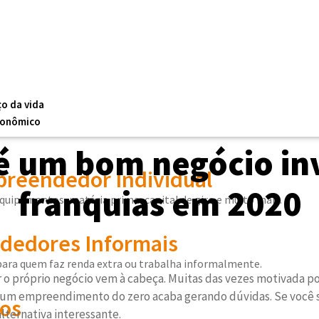
ço da vida
conômico
é um bom negócio in
reendedor Individual
franquias em 2020
equipamentos, matéria prima, capital de giro e muito mais.
edores Informais
 para quem faz renda extra ou trabalha informalmente.
ar o próprio negócio vem à cabeça. Muitas das vezes motivada p
um empreendimento do zero acaba gerando dúvidas. Se você se
os
lternativa interessante.