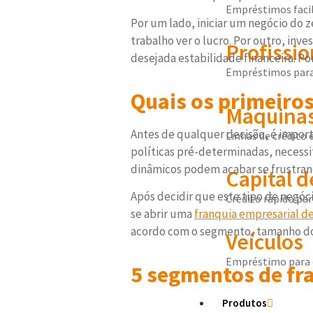
Empréstimos facil
Por um lado, iniciar um negócio do 
trabalho ver o lucro. Por outro, in
Profissio
desejada estabilidade financeira. P
Empréstimos para 
Quais os primeiros
Máquinas
Antes de qualquer decisão, é import
Linhas de crédito 
políticas pré-determinadas, necessi
dinâmicos podem acabar se frustran
Capital d
Após decidir que este tipo de negóci
Crédito rápido pa
se abrir uma
franquia empresarial de
acordo com o segmento, tamanho do 
Veículos
Empréstimo para 
5 segmentos de fr
Produtos