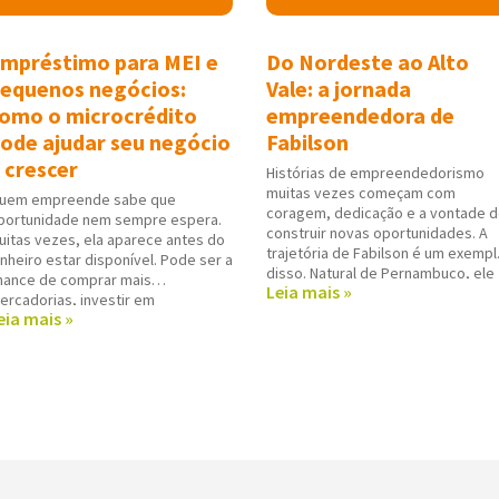
mpréstimo para MEI e
Do Nordeste ao Alto
equenos negócios:
Vale: a jornada
omo o microcrédito
empreendedora de
ode ajudar seu negócio
Fabilson
 crescer
Histórias de empreendedorismo
muitas vezes começam com
uem empreende sabe que
coragem, dedicação e a vontade 
portunidade nem sempre espera.
construir novas oportunidades. A
uitas vezes, ela aparece antes do
trajetória de Fabilson é um exempl
inheiro estar disponível. Pode ser a
disso. Natural de Pernambuco, ele
hance de comprar mais
Leia mais »
encontrou em Rio do Sul (SC) um
ercadorias, investir em
novo lugar para viver e trabalhar. N
eia mais »
quipamentos, melhorar o espaço
cidade do Alto Vale, decidiu seguir
e atendimento, organizar o fluxo
atuando em
e caixa ou preparar o negócio para
m período de maior movimento.
essas horas,