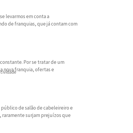
 se levarmos em conta a
ndo de franquias, que já contam com
constante. Por se tratar de um
 nova franquia, ofertas e
tividade
 público de salão de cabeleireiro e
, raramente surjam prejuízos que