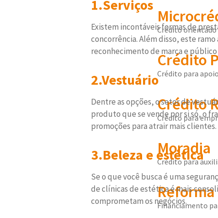
1.Serviços
Microcré
Existem incontáveis formas de prest
Crédito orientado 
concorrência. Além disso, este ram
reconhecimento de marca e público 
Crédito 
Crédito para apoio
2.Vestuário
Crédito R
Dentre as opções, o setor de vestuár
produto que se vende por si só, o f
Crédito para empr
promoções para atrair mais clientes.
Moradia
3.Beleza e estética
Crédito para auxi
Se o que você busca é uma segurança 
Reforma 
de clínicas de estética é mais con
comprometam os negócios.
Financiamento par