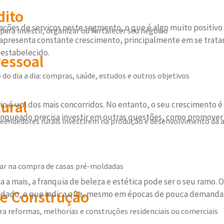
dito
ações de serviços neste segmento, o que é algo muito positivo
para investir, organizar ou fortalecer seu negócio
o apresenta constante crescimento, principalmente em se trata
estabelecido.
Pessoal
 do dia a dia: compras, saúde, estudos e outros objetivos
ural
io é um dos mais concorridos. No entanto, o seu crescimento é 
ranqueado precisa investir em outras questões, como promover a
eendedores rurais investirem na produção e desenvolvimento da a
liar na compra de casas pré-moldadas
a mais, a franquia de beleza e estética pode ser o seu ramo. O
e Construção
solidado, o que indica que, mesmo em épocas de pouca demanda
a reformas, melhorias e construções residenciais ou comerciais