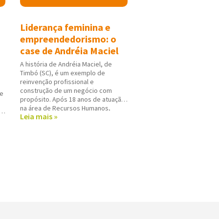
Liderança feminina e
empreendedorismo: o
case de Andréia Maciel
A história de Andréia Maciel, de
Timbó (SC), é um exemplo de
reinvenção profissional e
construção de um negócio com
de
propósito. Após 18 anos de atuação
na área de Recursos Humanos,
o
Leia mais »
Andréia decidiu mudar de carreira e,
em 2015, ingressou como
consultora de beleza independente
a
da Mary Kay. Foi nesse