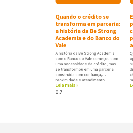
Quando o crédito se
E
transforma em parceria:
p
a história da Be Strong
c
Academia e do Banco do
p
Vale
a
A história da Be Strong Academia
Q
com o Banco do Vale começou com
o
uma necessidade de crédito, mas
M
se transformou em uma parceria
d
construída com confiança,
c
proximidade e atendimento
m
Leia mais »
L
personalizado. Para Alex Junior
e
Gonçalves, proprietário da
d
academia em Indaial, o diferencial
d
do Banco do Vale esteve na forma
u
como todo
N