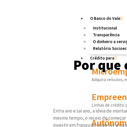
O Banco do Vale
Institucional
Transparência
O dinheiro a servi
Relatório Socioe
Crédito para
Por que 
Microemp
Adquira veículos, 
Empreend
Linhas de crédito
Entra ano e sai ano, a ideia de mont
mesmo tempo, o receio de começar 
Autônom
investir em franquias pode ser uma a