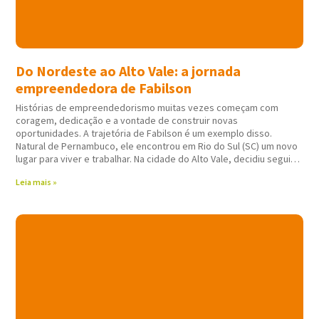
Do Nordeste ao Alto Vale: a jornada
empreendedora de Fabilson
Histórias de empreendedorismo muitas vezes começam com
coragem, dedicação e a vontade de construir novas
oportunidades. A trajetória de Fabilson é um exemplo disso.
Natural de Pernambuco, ele encontrou em Rio do Sul (SC) um novo
lugar para viver e trabalhar. Na cidade do Alto Vale, decidiu seguir
atuando em
Leia mais »