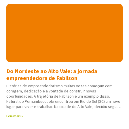
Do Nordeste ao Alto Vale: a jornada
empreendedora de Fabilson
Histórias de empreendedorismo muitas vezes começam com
coragem, dedicação e a vontade de construir novas
oportunidades. A trajetória de Fabilson é um exemplo disso.
Natural de Pernambuco, ele encontrou em Rio do Sul (SC) um novo
lugar para viver e trabalhar. Na cidade do Alto Vale, decidiu seguir
atuando em
Leia mais »