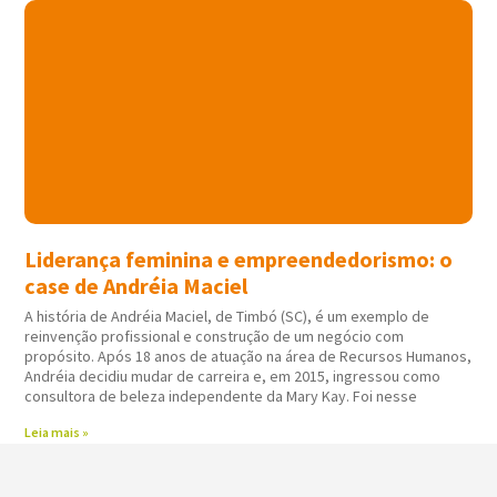
Liderança feminina e empreendedorismo: o
case de Andréia Maciel
A história de Andréia Maciel, de Timbó (SC), é um exemplo de
reinvenção profissional e construção de um negócio com
propósito. Após 18 anos de atuação na área de Recursos Humanos,
Andréia decidiu mudar de carreira e, em 2015, ingressou como
consultora de beleza independente da Mary Kay. Foi nesse
Leia mais »