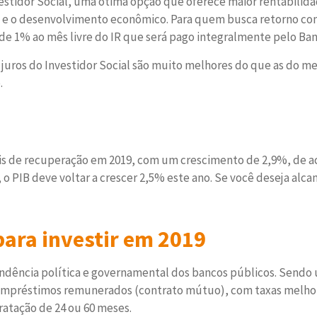
vestidor Social, uma ótima opção que oferece maior rentabilid
s e o desenvolvimento econômico. Para quem busca retorno com
 de 1% ao mês livre do IR que será pago integralmente pelo Ban
 juros do Investidor Social são muito melhores do que as do 
.
ais de recuperação em 2019, com um crescimento de 2,9%, de a
 o PIB deve voltar a crescer 2,5% este ano. Se você deseja alca
para investir em 2019
endência política e governamental dos bancos públicos. Sendo 
 empréstimos remunerados (contrato mútuo), com taxas melho
atação de 24 ou 60 meses.