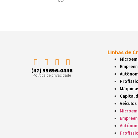
academia em Indaial, o diferencial
d
do Banco do Vale esteve na forma
u
como todo
N
Linhas de C
Microemp
Empreen
(47) 99696-0446
Autôno
Política de privacidade
Profissio
Máquina
Capital 
Veículos
Microemp
Empreen
Autôno
Profissio