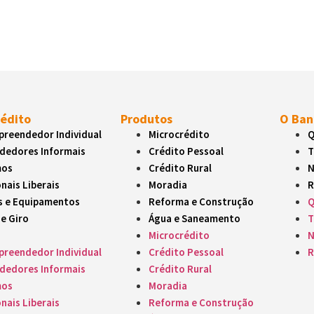
atuando em
e caixa ou preparar o negócio para
m período de maior movimento.
essas horas,
rédito
Produtos
O Ban
reendedor Individual
Microcrédito
Q
dedores Informais
Crédito Pessoal
T
mos
Crédito Rural
N
nais Liberais
Moradia
R
s e Equipamentos
Reforma e Construção
Q
de Giro
Água e Saneamento
T
Microcrédito
N
reendedor Individual
Crédito Pessoal
R
dedores Informais
Crédito Rural
mos
Moradia
nais Liberais
Reforma e Construção