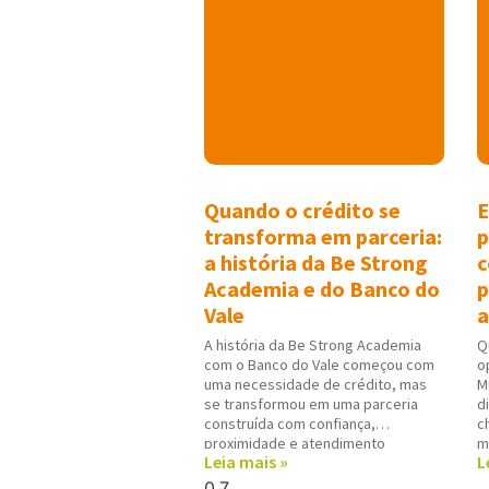
Quando o crédito se
E
transforma em parceria:
p
a história da Be Strong
c
Academia e do Banco do
p
Vale
a
A história da Be Strong Academia
Q
com o Banco do Vale começou com
o
uma necessidade de crédito, mas
M
se transformou em uma parceria
d
construída com confiança,
c
proximidade e atendimento
m
Leia mais »
L
personalizado. Para Alex Junior
e
Gonçalves, proprietário da
d