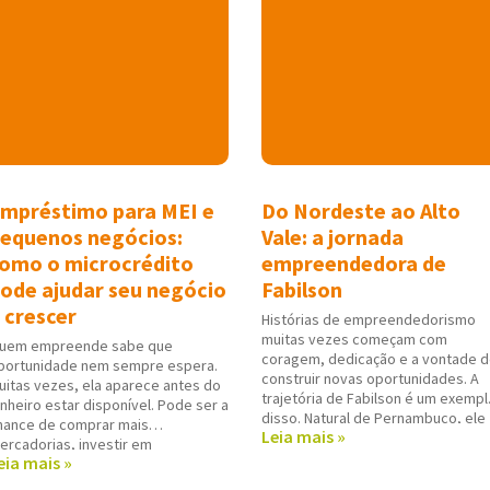
mpréstimo para MEI e
Do Nordeste ao Alto
equenos negócios:
Vale: a jornada
omo o microcrédito
empreendedora de
ode ajudar seu negócio
Fabilson
 crescer
Histórias de empreendedorismo
muitas vezes começam com
uem empreende sabe que
coragem, dedicação e a vontade 
portunidade nem sempre espera.
construir novas oportunidades. A
uitas vezes, ela aparece antes do
trajetória de Fabilson é um exempl
inheiro estar disponível. Pode ser a
disso. Natural de Pernambuco, ele
hance de comprar mais
Leia mais »
encontrou em Rio do Sul (SC) um
ercadorias, investir em
novo lugar para viver e trabalhar. N
eia mais »
quipamentos, melhorar o espaço
cidade do Alto Vale, decidiu seguir
e atendimento, organizar o fluxo