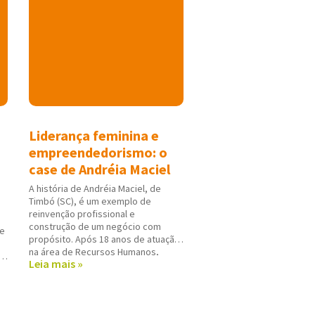
Liderança feminina e
empreendedorismo: o
case de Andréia Maciel
A história de Andréia Maciel, de
Timbó (SC), é um exemplo de
reinvenção profissional e
construção de um negócio com
de
propósito. Após 18 anos de atuação
na área de Recursos Humanos,
o
Leia mais »
Andréia decidiu mudar de carreira e,
em 2015, ingressou como
consultora de beleza independente
a
da Mary Kay. Foi nesse