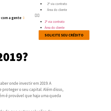
2ª via contrato
Área do cliente
e com a gente
2ª via contrato
Área do cliente
SOLICITE SEU CRÉDITO
 2019?
saber onde investir em 2019. A
proteger o seu capital. Além disso,
mbém é provável que haja uma queda