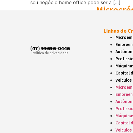
seu negócio home office pode ser a […]
Microcré
Crédito orientado 
Linhas de C
Crédito 
Microemp
Empreen
Crédito para apoio
(47) 99696-0446
Autôno
Política de privacidade
Profissio
Crédito R
Máquina
Crédito para empr
Capital 
Veículos
Microemp
Moradia
Empreen
Crédito para auxi
Autôno
Profissio
Reforma 
Máquina
Capital 
Financiamento par
Veículos