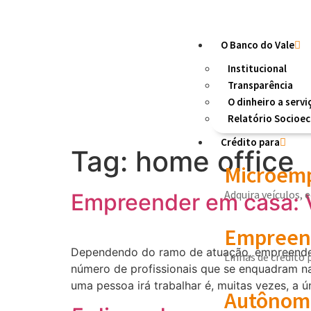
O Banco do Vale
Institucional
Transparência
O dinheiro a servi
Relatório Socioe
Crédito para
Tag:
home office
Microemp
Adquira veículos, 
Empreender em casa: 
Empreend
Dependendo do ramo de atuação, empreender
Linhas de crédito
número de profissionais que se enquadram na
uma pessoa irá trabalhar é, muitas vezes, a ú
Autônom