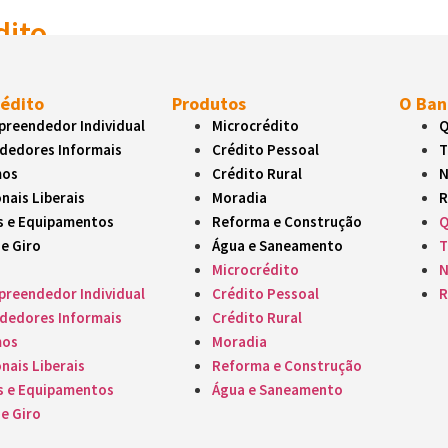
dito
para investir, organizar ou fortalecer seu negócio
rédito
Produtos
O Ban
Pessoal
reendedor Individual
Microcrédito
Q
dedores Informais
Crédito Pessoal
T
 do dia a dia: compras, saúde, estudos e outros objetivos
mos
Crédito Rural
N
nais Liberais
Moradia
R
ural
s e Equipamentos
Reforma e Construção
Q
eendedores rurais investirem na produção e desenvolvimento da a
de Giro
Água e Saneamento
T
Microcrédito
N
reendedor Individual
Crédito Pessoal
R
dedores Informais
Crédito Rural
liar na compra de casas pré-moldadas
mos
Moradia
nais Liberais
Reforma e Construção
e Construção
s e Equipamentos
Água e Saneamento
de Giro
a reformas, melhorias e construções residenciais ou comerciais