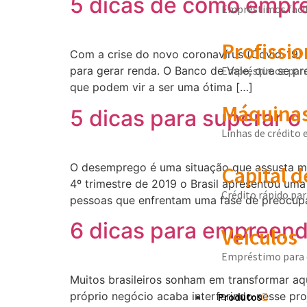
5 dicas de como empr
Empréstimos facil
Profissio
Com a crise do novo coronavírus (Covid-19) 
Empréstimos para 
para gerar renda. O Banco de Vale, que se p
que podem vir a ser uma ótima […]
Máquinas
5 dicas para superar
Linhas de crédito 
O desemprego é uma situação que assusta muit
Capital d
4º trimestre de 2019 o Brasil apresentou um
Crédito rápido pa
pessoas que enfrentam uma fase de preocup
6 dicas para empreend
Veículos
Empréstimo para 
Muitos brasileiros sonham em transformar aqu
próprio negócio acaba interferindo nesse pr
Produtos