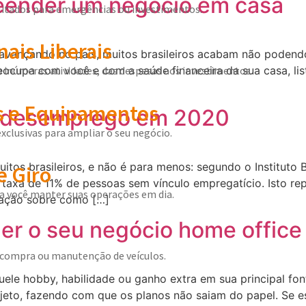
eender um negócio em casa
itados para emergências ou investimentos.
nais Liberais
avançando no país, muitos brasileiros acabam não podendo 
inúmeras atividades, das despesas aos investimentos.
reocupa com você e com a saúde financeira da sua casa, li
 e Equipamentos
 o desemprego em 2020
exclusivas para ampliar o seu negócio.
os brasileiros, e não é para menos: segundo o Instituto Bra
e Giro
a taxa de 11% de pessoas sem vínculo empregatício. Isto r
ra você manter suas operações em dia.
ação sobre como […]
er o seu negócio home office
compra ou manutenção de veículos.
ele hobby, habilidade ou ganho extra em sua principal fon
ojeto, fazendo com que os planos não saiam do papel. Se e