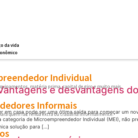
ço da vida
conômico
reendedor Individual
equipamentos, matéria prima, capital de giro e muito mais.
Vantagens e desvantagens do
edores Informais
 em casa pode ser uma ótima saída para começar um nov
 para quem faz renda extra ou trabalha informalmente.
 categoria de Microempreendedor Individual (MEI), não pre
nica solução para […]
os