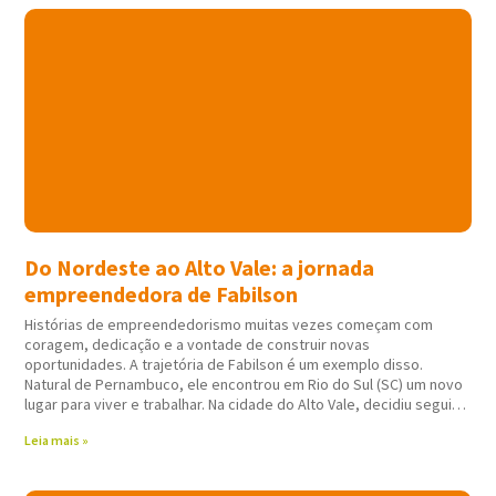
Do Nordeste ao Alto Vale: a jornada
empreendedora de Fabilson
Histórias de empreendedorismo muitas vezes começam com
coragem, dedicação e a vontade de construir novas
oportunidades. A trajetória de Fabilson é um exemplo disso.
Natural de Pernambuco, ele encontrou em Rio do Sul (SC) um novo
lugar para viver e trabalhar. Na cidade do Alto Vale, decidiu seguir
atuando em
Leia mais »