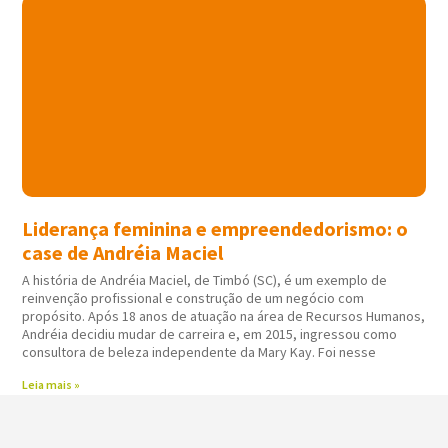
Liderança feminina e empreendedorismo: o
case de Andréia Maciel
A história de Andréia Maciel, de Timbó (SC), é um exemplo de
reinvenção profissional e construção de um negócio com
propósito. Após 18 anos de atuação na área de Recursos Humanos,
Andréia decidiu mudar de carreira e, em 2015, ingressou como
consultora de beleza independente da Mary Kay. Foi nesse
Leia mais »